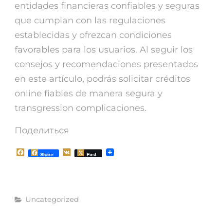
entidades financieras confiables y seguras
que cumplan con las regulaciones
establecidas y ofrezcan condiciones
favorables para los usuarios. Al seguir los
consejos y recomendaciones presentados
en este artículo, podrás solicitar créditos
online fiables de manera segura y
transgression complicaciones.
Поделиться
F
V
Share
Post
a
K
c
e
b
o
Рубрики
o
Uncategorized
k