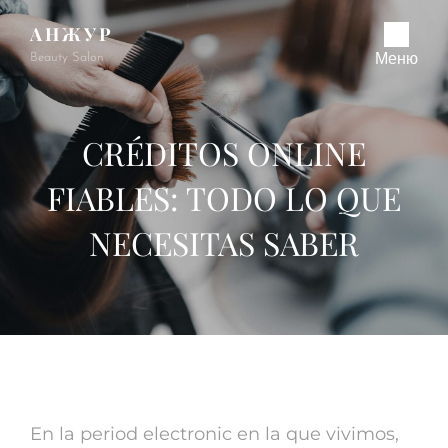
АНЖУР
Beauty Salon
Меню
CRÉDITOS ONLINE
FIABLES: TODO LO QUE
NECESITAS SABER
En la period electronic en la que vivimos,