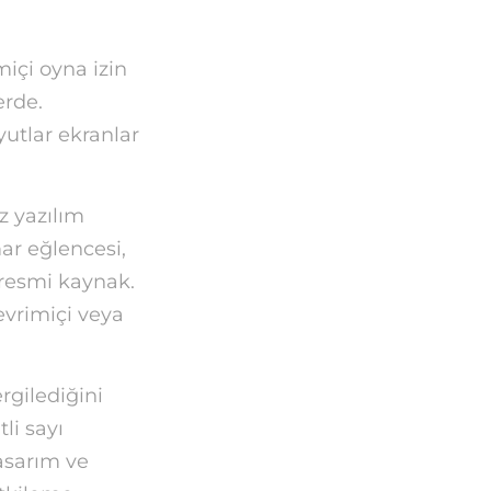
içi oyna izin
erde.
yutlar ekranlar
 yazılım
mar eğlencesi,
 resmi kaynak.
çevrimiçi veya
rgilediğini
tli sayı
tasarım ve