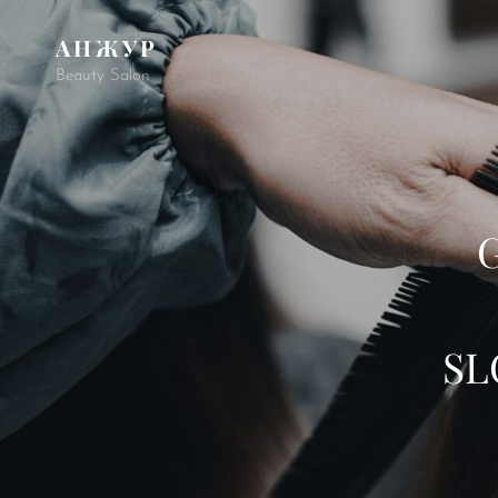
АНЖУР
Beauty Salon
SL