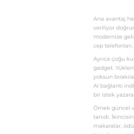
Ana avantaj her
veriliyor doğr
modernize geliş
cep telefonları.
Ayrıca çoğu k
gadget. Yüklene
yoksun bırakıl
Al bağlantı ind
bir istek yazar
Örnek güncel vi
tanıdı. İkincisi
makaralar, ödül