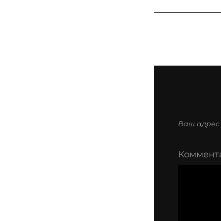
Ваш адрес 
Коммент