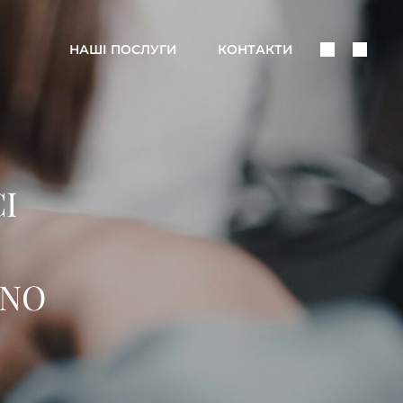
Поделить
Поис
НАШІ ПОСЛУГИ
КОНТАКТИ
В
Соцсетях
I
INO