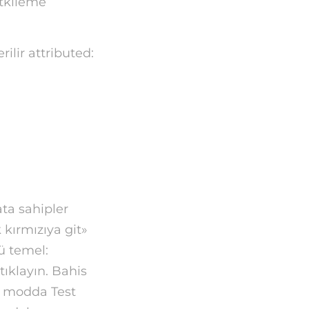
tkileme
ilir attributed:
ta sahipler
 kırmızıya git»
ü temel:
tıklayın. Bahis
ik modda Test