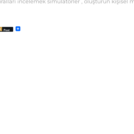
lları incelemek simülatörler , oluşturun kişisel 
Post
я
ЗАПИСЬ
СЛЕД
АЯ
СЛЕДУЮЩАЯ
ЗАПИСЬ
NFORGETTABLE ON
JUST WHAT MAKES
TING EXPERIENCE
SEX HOOK