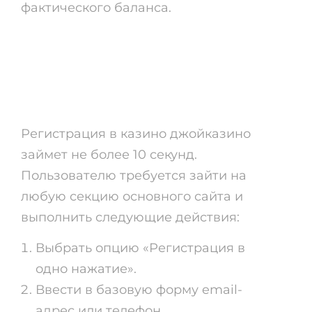
фактического баланса.
Создание учетной
записи: руководство
Регистрация в казино джойказино
займет не более 10 секунд.
Пользователю требуется зайти на
любую секцию основного сайта и
выполнить следующие действия:
Выбрать опцию «Регистрация в
одно нажатие».
Ввести в базовую форму email-
адрес или телефон.