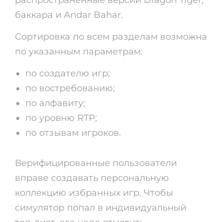
баккара и Andar Bahar.
Сортировка по всем разделам возможна
по указанным параметрам:
по создателю игр;
по востребованию;
по алфавиту;
по уровню RTP;
по отзывам игроков.
Верифицированные пользователи
вправе создавать персональную
коллекцию избранных игр. Чтобы
симулятор попал в индивидуальный