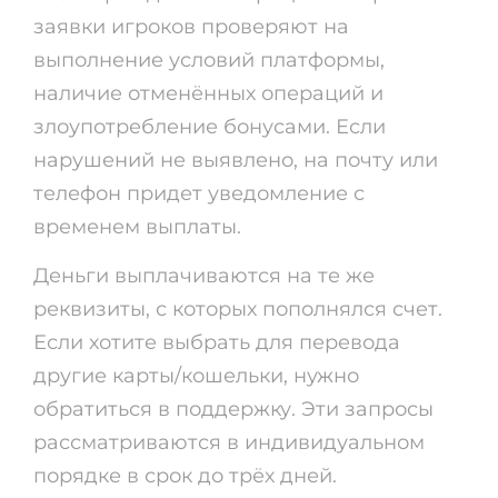
заявки игроков проверяют на
выполнение условий платформы,
наличие отменённых операций и
злоупотребление бонусами. Если
нарушений не выявлено, на почту или
телефон придет уведомление с
временем выплаты.
Деньги выплачиваются на те же
реквизиты, с которых пополнялся счет.
Если хотите выбрать для перевода
другие карты/кошельки, нужно
обратиться в поддержку. Эти запросы
рассматриваются в индивидуальном
порядке в срок до трёх дней.