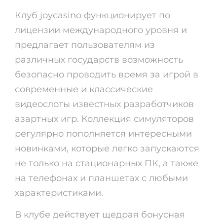
Клуб joycasino функционирует по
лицензии международного уровня и
предлагает пользователям из
различных государств возможность
безопасно проводить время за игрой в
современные и классические
видеослоты известных разработчиков
азартных игр. Коллекция симуляторов
регулярно пополняется интересными
новинками, которые легко запускаются
не только на стационарных ПК, а также
на телефонах и планшетах с любыми
характеристиками.
В клубе действует щедрая бонусная