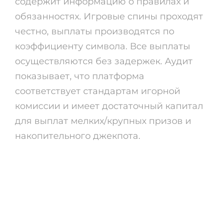
содержит информацию о правилах и
обязанностях. Игровые спины проходят
честно, выплаты производятся по
коэффициенту символа. Все выплаты
осуществляются без задержек. Аудит
показывает, что платформа
соответствует стандартам игорной
комиссии и имеет достаточный капитал
для выплат мелких/крупных призов и
накопительного джекпота.
Поставщики слотов
joycasino и прозрачные
условия