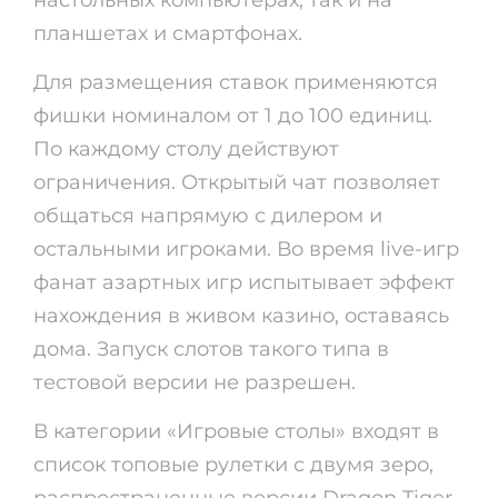
планшетах и смартфонах.
Для размещения ставок применяются
фишки номиналом от 1 до 100 единиц.
По каждому столу действуют
ограничения. Открытый чат позволяет
общаться напрямую с дилером и
остальными игроками. Во время live-игр
фанат азартных игр испытывает эффект
нахождения в живом казино, оставаясь
дома. Запуск слотов такого типа в
тестовой версии не разрешен.
В категории «Игровые столы» входят в
список топовые рулетки с двумя зеро,
распространенные версии Dragon Tiger,