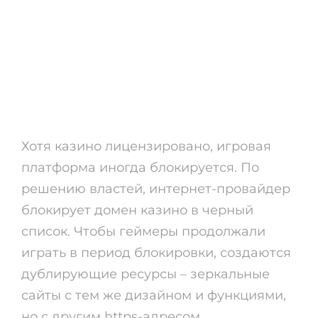
Зеркало для обхода
блокировки онлайн-
казино
Хотя казино лицензировано, игровая
платформа иногда блокируется. По
решению властей, интернет-провайдер
блокирует домен казино в черный
список. Чтобы геймеры продолжали
играть в период блокировки, создаются
дублирующие ресурсы – зеркальные
сайты с тем же дизайном и функциями,
но с другим https-адресом.