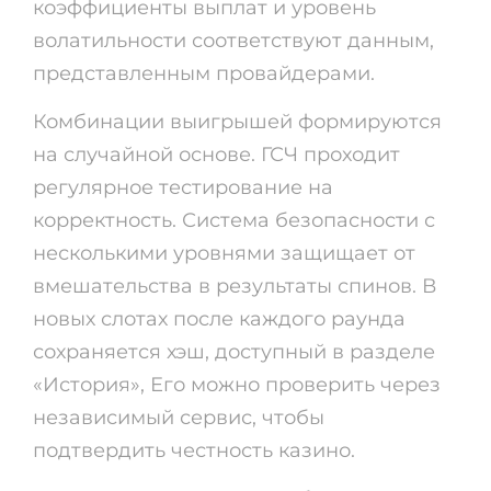
коэффициенты выплат и уровень
волатильности соответствуют данным,
представленным провайдерами.
Комбинации выигрышей формируются
на случайной основе. ГСЧ проходит
регулярное тестирование на
корректность. Система безопасности с
несколькими уровнями защищает от
вмешательства в результаты спинов. В
новых слотах после каждого раунда
сохраняется хэш, доступный в разделе
«История», Его можно проверить через
независимый сервис, чтобы
подтвердить честность казино.