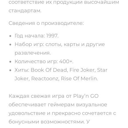
соответствие их продукции высочайшим
стандартам.
Сведения о производителе:
Год начала: 1997.
Набор игр: слоты, карты и другие
развлечения.
Количество игр: 400+.
Хиты: Book Of Dead, Fire Joker, Star
Joker, Reactoonz, Rise Of Merlin.
Каждая свежая игра от Play’n GO
обеспечивает геймерам визуальное
удовольствие и прекрасно сочетается с
бонусными возможностями. У