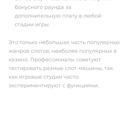
бонусного раунда за
дополнительную плату в любой
стадии игры.
Это только небольшая часть популярных
жанров слотов, наиболее популярных в
казино. Профессионалы советуют
тестировать разные слот-машины, так
как игровые студии часто
экспериментируют с функциями.
Игры казино в онлайн-
казино кабура игра