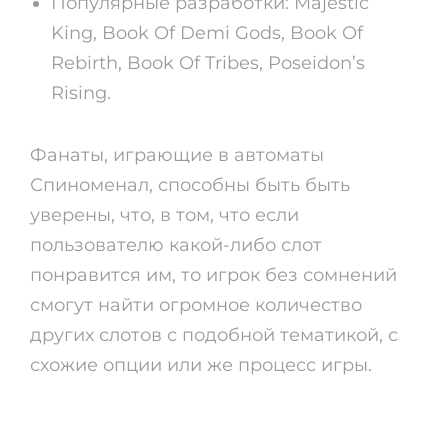
Популярные разработки: Majestic
King, Book Of Demi Gods, Book Of
Rebirth, Book Of Tribes, Poseidon’s
Rising.
Фанаты, играющие в автоматы
Спиноменал, способны быть быть
уверены, что, в том, что если
пользователю какой-либо слот
понравится им, то игрок без сомнений
смогут найти огромное количество
других слотов с подобной тематикой, с
схожие опции или же процесс игры.
NetEnt