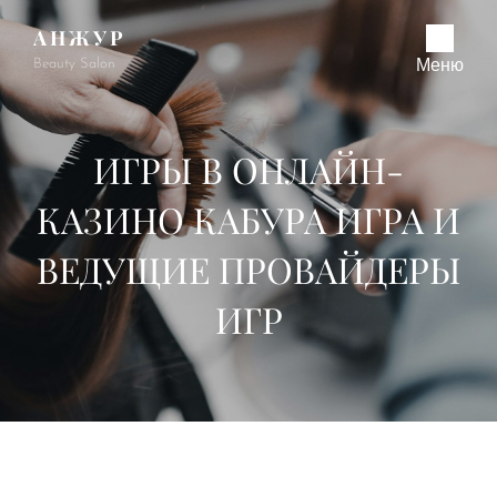
АНЖУР
Beauty Salon
Меню
ИГРЫ В ОНЛАЙН-
КАЗИНО КАБУРА ИГРА И
ВЕДУЩИЕ ПРОВАЙДЕРЫ
ИГР