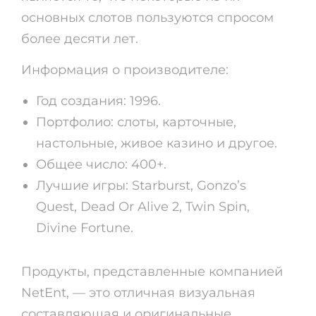
основных слотов пользуются спросом
более десяти лет.
Информация о производителе:
Год создания: 1996.
Портфолио: слоты, карточные,
настольные, живое казино и другое.
Общее число: 400+.
Лучшие игры: Starburst, Gonzo’s
Quest, Dead Or Alive 2, Twin Spin,
Divine Fortune.
Продукты, представленные компанией
NetEnt, — это отличная визуальная
составляющая и оригинальные,