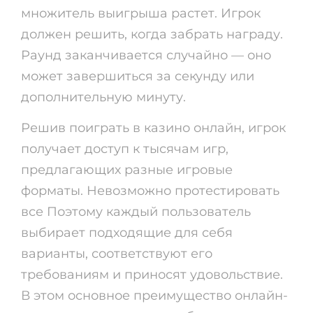
множитель выигрыша растет. Игрок
должен решить, когда забрать награду.
Раунд заканчивается случайно — оно
может завершиться за секунду или
дополнительную минуту.
Решив поиграть в казино онлайн, игрок
получает доступ к тысячам игр,
предлагающих разные игровые
форматы. Невозможно протестировать
все Поэтому каждый пользователь
выбирает подходящие для себя
варианты, соответствуют его
требованиям и приносят удовольствие.
В этом основное преимущество онлайн-