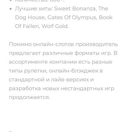
Лучшие хиты: Sweet Bonanza, The
Dog House, Gates Of Olympus, Book
Of Fallen, Wolf Gold.
Помимо онлайн-слотов производитель
предлагает различные форматы игр. В
ассортименте компании есть разные
типы рулетки, онлайн-блэкджек в
стандартной и лайв-версиях и
разработка новых нестандартных игр
продолжается.
Плей энд ГО