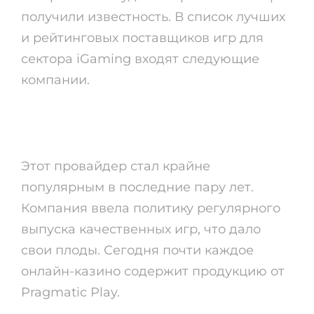
получили известность. В список лучших
и рейтинговых поставщиков игр для
сектора iGaming входят следующие
компании.
Pragmatic Play
Этот провайдер стал крайне
популярным в последние пару лет.
Компания ввела политику регулярного
выпуска качественных игр, что дало
свои плоды. Сегодня почти каждое
онлайн-казино содержит продукцию от
Pragmatic Play.