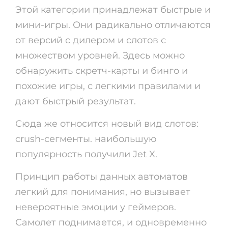
Этой категории принадлежат быстрые и
мини-игры. Они радикально отличаются
от версий с дилером и слотов с
множеством уровней. Здесь можно
обнаружить скретч-карты и бинго и
похожие игры, с легкими правилами и
дают быстрый результат.
Сюда же относится новый вид слотов:
crush-сегменты. наибольшую
популярность получили Jet X.
Принцип работы данных автоматов
легкий для понимания, но вызывает
невероятные эмоции у геймеров.
Самолет поднимается, и одновременно