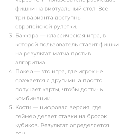
фишки на виртуальный стол. Все
три варианта доступны
европейской рулетки.
Баккара — классическая игра, в
которой пользователь ставит фишки
на результат матча против
алгоритма.
Покер — это игра, где игрок не
сражается с другими, а просто
получает карты, чтобы достичь
комбинации.
Кости — цифровая версия, где
геймер делает ставки на бросок
кубиков. Результат определяется