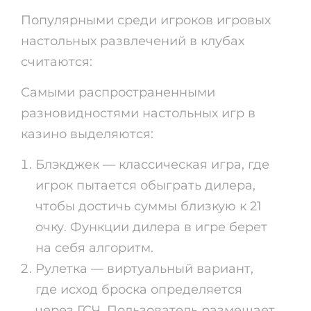
Популярными среди игроков игровых
настольных развлечений в клубах
считаются:
Самыми распространенными
разновидностями настольных игр в
казино выделяются:
Блэкджек — классическая игра, где
игрок пытается обыграть дилера,
чтобы достичь суммы близкую к 21
очку. Функции дилера в игре берет
на себя алгоритм.
Рулетка — виртуальный вариант,
где исход броска определяется
через ГСЧ. Пользователь размещает