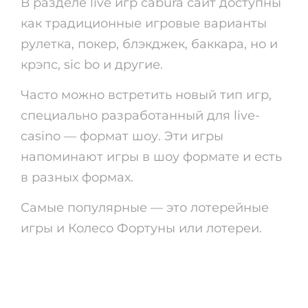
В разделе live игр cabura сайт доступны
как традиционные игровые варианты
рулетка, покер, блэкджек, баккара, но и
крэпс, sic bo и другие.
Часто можно встретить новый тип игр,
специально разработанный для live-
casino — формат шоу. Эти игры
напоминают игры в шоу формате и есть
в разных формах.
Самые популярные — это лотерейные
игры и Колесо Фортуны или лотереи.
Новые игры