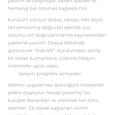
yazılım ile çelişmiyor, kararlı işlevler ile
herhangi biri İnternet bağlantı hızı.
Kurulum sürüyor birkaç saniye. Her şeyin
tamamlanmış doğru bir şekilde için,
zorunlu izin doğrulanmamış kaynaklardan
yükleme yazılım. Dosya bölümde
görünecek “İndirildi”. kurulumdan sonra,
bir etiket kumarhane. Üzerine tıklayın
indirmeler oyun odası
basari bet güncel
giriş
tarayıcı programı açmadan .
istemci uygulaması aracılığıyla müşteriler
yetkili oluşturun hesap çevrimiçi bir
kulüpte Basaribet ve üretmek her türlü
işlemler. Ek olarak sağlanan ücretli