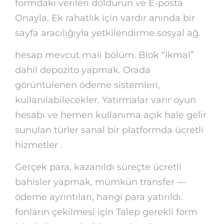
formdaki verileri doldurun ve E-posta
Onayla. Ek rahatlık için vardır anında bir
sayfa aracılığıyla yetkilendirme sosyal ağ.
hesap mevcut mali bölüm. Blok “İkmal”
dahil depozito yapmak. Orada
görüntülenen ödeme sistemleri,
kullanılabilecekler. Yatırmalar varır oyun
hesabı ve hemen kullanıma açık hale gelir
sunulan türler sanal bir platformda ücretli
hizmetler .
Gerçek para, kazanıldı süreçte ücretli
bahisler yapmak, mümkün transfer —
ödeme ayrıntıları, hangi para yatırıldı.
fonların çekilmesi için Talep gerekli form