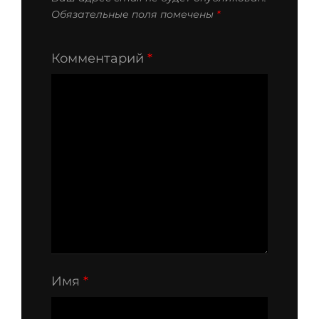
Обязательные поля помечены
*
Комментарий
*
Имя
*