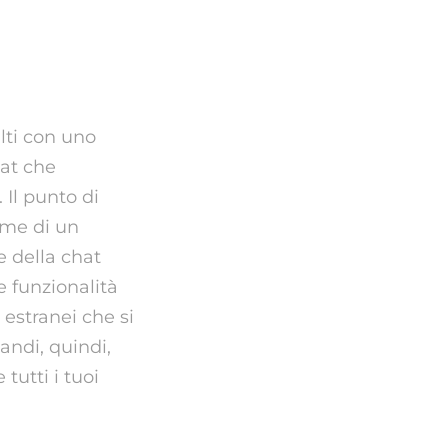
ndroid
lti con uno
hat che
 Il punto di
ome di un
e della chat
 funzionalità
 estranei che si
andi, quindi,
utti i tuoi