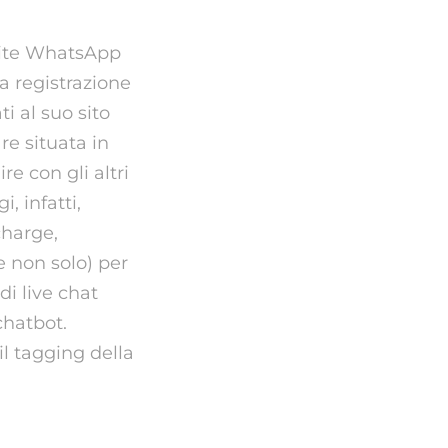
amite WhatsApp
a registrazione
ti al suo sito
re situata in
re con gli altri
, infatti,
charge,
e non solo) per
di live chat
chatbot.
il tagging della
gle?