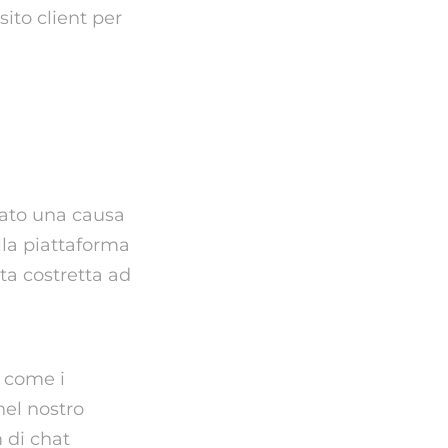
ito client per
?
tato una causa
lla piattaforma
ta costretta ad
 come i
nel nostro
 di chat