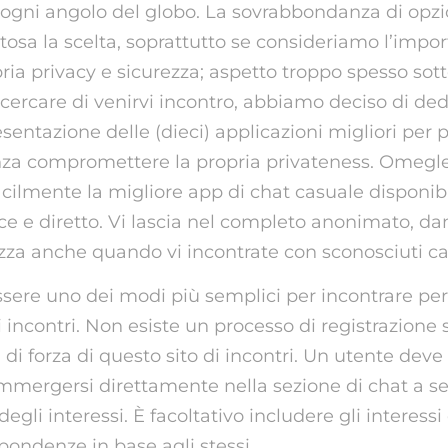
 ogni angolo del globo. La sovrabbondanza di opzi
ltosa la scelta, soprattutto se consideriamo l’impo
pria privacy e sicurezza; aspetto troppo spesso sot
cercare di venirvi incontro, abbiamo deciso di de
resentazione delle (dieci) applicazioni migliori per 
enza compromettere la propria privateness. Omeg
cilmente la migliore app di chat casuale disponibi
ce e diretto. Vi lascia nel completo anonimato, da
zza anche quando vi incontrate con sconosciuti ca
sere uno dei modi più semplici per incontrare pe
di incontri. Non esiste un processo di registrazion
 di forza di questo sito di incontri. Un utente deve 
mergersi direttamente nella sezione di chat a s
 degli interessi. È facoltativo includere gli interess
ispondenze in base agli stessi.