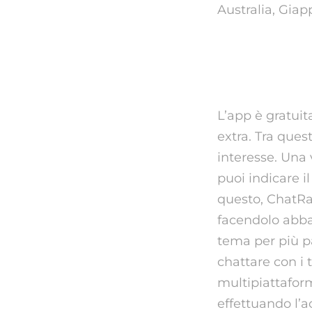
Australia, Giapp
Come F
L’app è gratui
extra. Tra quest
interesse. Una 
puoi indicare i
questo, ChatRan
facendolo abba
tema per più p
chattare con i t
multipiattafor
effettuando l’a