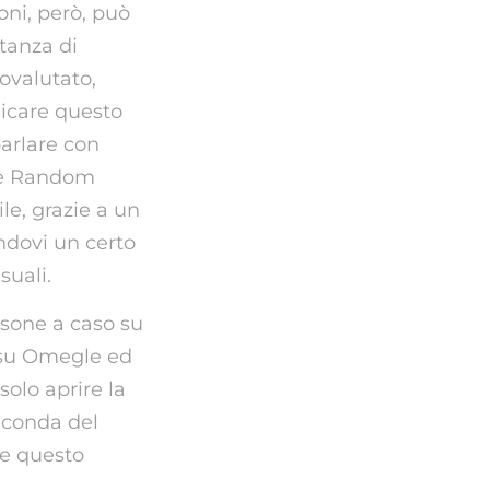
oni, però, può
rtanza di
tovalutato,
dicare questo
parlare con
le Random
le, grazie a un
ndovi un certo
suali.
rsone a caso su
e su Omegle ed
solo aprire la
econda del
i e questo