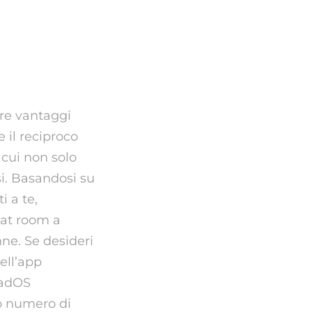
ere vantaggi
e il reciproco
 cui non solo
si. Basandosi su
i a te,
hat room a
ne. Se desideri
dell’app
PadOS
uo numero di