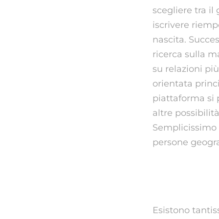
scegliere tra il
iscrivere riem
nascita. Succes
ricerca sulla ma
su relazioni pi
orientata princ
piattaforma si
altre possibili
Semplicissimo d
persone geogra
Opinioni 
Esistono tanti