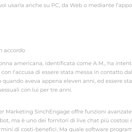
uoi usarla anche su PC, da Web o mediante l’appos
i è stato chiuso Omegle
n accordo
onna americana, identificata come A.M., ha inten
con l'accusa di essere stata messa in contatto da
o quando aveva appena eleven anni, ed essere sta
essuali con lui per tre anni.
er Marketing SinchEngage offre funzioni avanzate
bot, ma è uno dei fornitori di live chat più costosi 
rmini di costi-benefici. Ma quale software program