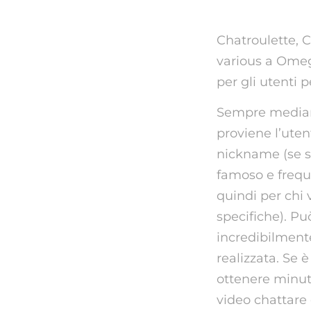
Chatroulette, 
various a Omegl
per gli utenti 
Sempre mediante
proviene l’uten
nickname (se si
famoso e frequ
quindi per chi
specifiche). P
incredibilment
realizzata. Se è 
ottenere minuti
video chattare 