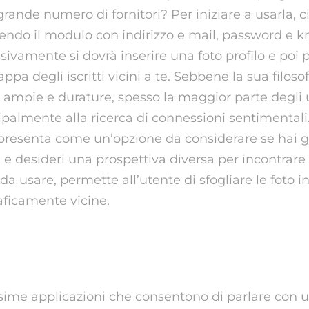
 grande numero di fornitori? Per iniziare a usarla, c
pendo il modulo con indirizzo e mail, password e 
sivamente si dovrà inserire una foto profilo e poi p
ppa degli iscritti vicini a te. Sebbene la sua filosof
ù ampie e durature, spesso la maggior parte degli
ipalmente alla ricerca di connessioni sentimentali
 presenta come un’opzione da considerare se hai g
tà e desideri una prospettiva diversa per incontrare
a usare, permette all’utente di sfogliare le foto in
ficamente vicine.
Utenti Su Onlomegg: Random Vid
ssime applicazioni che consentono di parlare con u