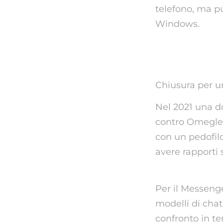
telefono, ma p
Windows.
Come ma
Chiusura per u
Nel 2021 una d
contro Omegle 
con un pedofil
avere rapporti s
Per il Messeng
modelli di chat
confronto in te