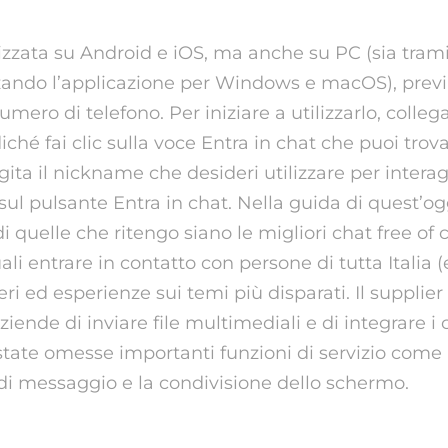
lizzata su Android e iOS, ma anche su PC (sia tr
zando l’applicazione per Windows e macOS), previ
umero di telefono. Per iniziare a utilizzarlo, collega
iché fai clic sulla voce Entra in chat che puoi trova
gita il nickname che desideri utilizzare per interagi
sul pulsante Entra in chat. Nella guida di quest’oggi
di quelle che ritengo siano le migliori chat free of 
li entrare in contatto con persone di tutta Italia (
ri ed esperienze sui temi più disparati. Il supplier 
ziende di inviare file multimediali e di integrare i 
state omesse importanti funzioni di servizio come 
 di messaggio e la condivisione dello schermo.
 usa ora al posto di Ome