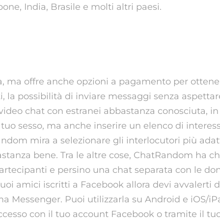
one, India, Brasile e molti altri paesi.
unziona La Chat Omegle
ta, ma offre anche opzioni a pagamento per otten
i, la possibilità di inviare messaggi senza aspettar
video chat con estranei abbastanza conosciuta, in
l tuo sesso, ma anche inserire un elenco di interes
dom mira a selezionare gli interlocutori più adatt
stanza bene. Tra le altre cose, ChatRandom ha c
artecipanti e persino una chat separata con le don
uoi amici iscritti a Facebook allora devi avvalerti 
ma Messenger. Puoi utilizzarla su Android e iOS/i
ccesso con il tuo account Facebook o tramite il t