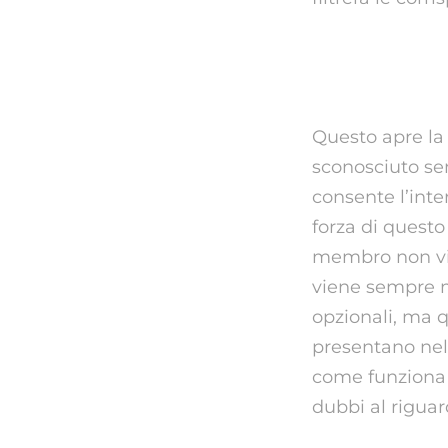
Le Più Sca
Questo apre la 
sconosciuto sen
consente l’inte
forza di questo
membro non vien
viene sempre m
opzionali, ma q
presentano nell
come funziona 
dubbi al riguar