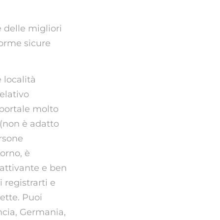
delle migliori
forme sicure
 località
elativo
 portale molto
 (non è adatto
ersone
iorno, è
attivante e ben
i registrarti e
ette. Puoi
ancia, Germania,