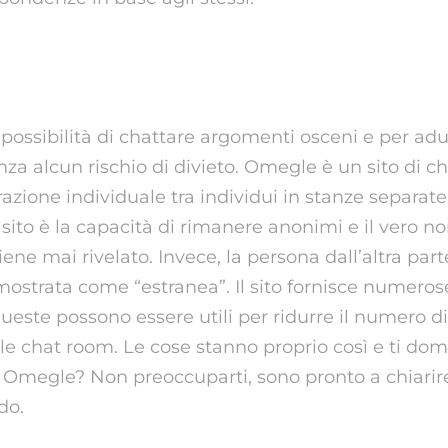
ricate Istruzione E Risorse Per A
possibilità di chattare argomenti osceni e per adu
za alcun rischio di divieto. Omegle è un sito di c
razione individuale tra individui in stanze separate.
 sito è la capacità di rimanere anonimi e il vero n
e mai rivelato. Invece, la persona dall’altra part
ostrata come “estranea”. Il sito fornisce numerose
ueste possono essere utili per ridurre il numero di
e chat room. Le cose stanno proprio così e ti dom
Omegle? Non preoccuparti, sono pronto a chiarire t
do.