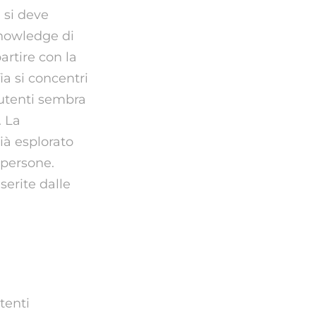
i si deve
knowledge di
artire con la
ia si concentri
 utenti sembra
. La
ià esplorato
 persone.
serite dalle
eo Chat
tenti