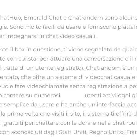
ChatHub, Emerald Chat e Chatrandom sono alcune 
e. Sono molto facili da usare e forniscono piatta
per impegnarsi in chat video casuali.
 il box in questione, ti viene segnalato da quale
te con cui stai per attuare una conversazione e il r
 tratta di un utente registrato). Chatrandom è un
entato, che offre un sistema di videochat casuale
 vuole fare videochiamate senza registrazione a p
uò contare su numerosi
omegld
utenti attivi ogni g
e semplice da usare e ha anche un’interfaccia acc
la prima volta che visiti il ​​sito, il sistema ti offrirà d
 gratuiti per chattare con le donne nella chat roul
con sconosciuti dagli Stati Uniti, Regno Unito, Fr