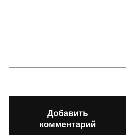
ЗАПИСЬ
ЗАПИСЬ
OPENING THE
MYSTERIES OF
FREE
NUMEROLOGY
ANALYSIS
Добавить
комментарий