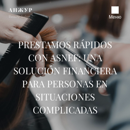
АНЖУР
Beauty Salon
Меню
PRESTAMOS RÁPIDOS
CON ASNEF: UNA
SOLUCIÓN FINANCIERA
PARA PERSONAS EN
SITUACIONES
COMPLICADAS