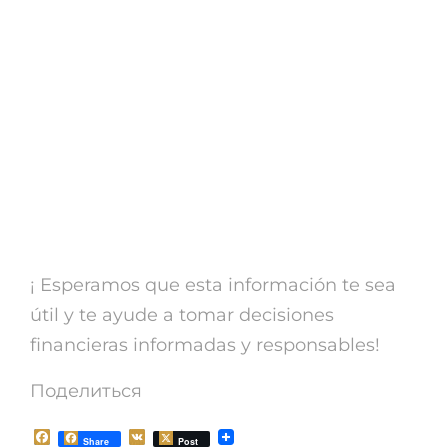
Recuerda siempre evaluar tus
necesidades financieras y
capacidades de pago antes de
solicitar un prestamo rápido con
ASNEF, y seguir los consejos
para evitar posibles fraudes y
estafas.
¡ Esperamos que esta información te sea
útil y te ayude a tomar decisiones
financieras informadas y responsables!
Поделиться
F
V
Share
Post