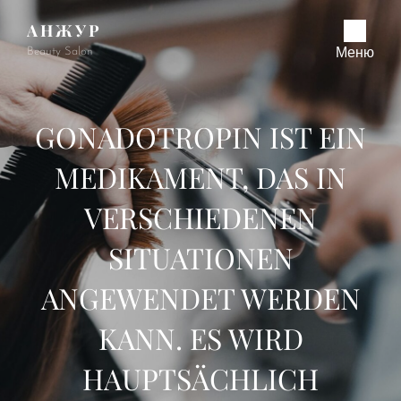
АНЖУР
Beauty Salon
Меню
GONADOTROPIN IST EIN
MEDIKAMENT, DAS IN
VERSCHIEDENEN
SITUATIONEN
ANGEWENDET WERDEN
KANN. ES WIRD
HAUPTSÄCHLICH