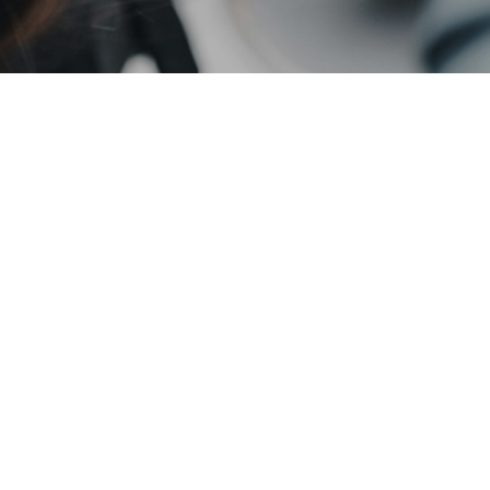
Gonadotropin ist ein
Medikament, das in
verschiedenen
Situationen
angewendet werden
kann. Es wird